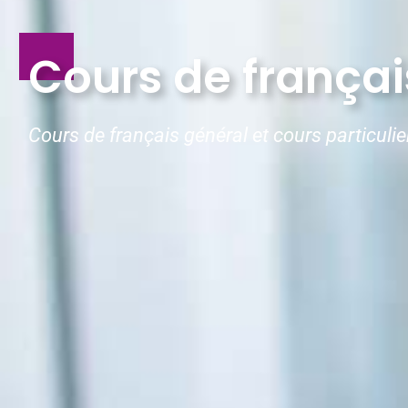
Cours de françai
Cours de français général et cours particulie