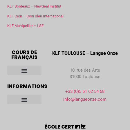
KLF Bordeaux – Newdeal Institut
KLF Lyon – Lyon Bleu International
KLF Montpellier – LSF
COURS DE
KLF TOULOUSE – Langue Onze
FRANÇAIS
10, rue des Arts
31000 Toulouse
Tous nos cours de français
INFORMATIONS
+33 (0)5 61 62 54 58
info@langueonze.com
Notre école à Toulouse
Accueil et vie étudiante
Accréditations et partenaires
Rapport d’activité
Devenir famille hôtesse
ÉCOLE CERTIFIÉE