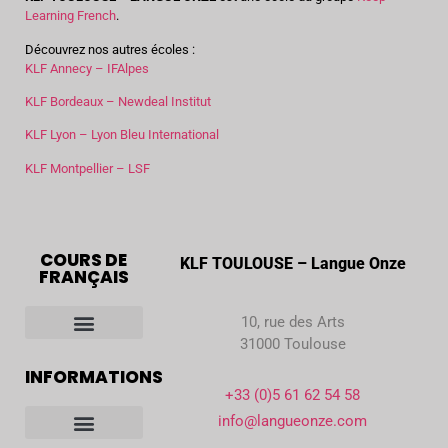
Learning French
.
Découvrez nos autres écoles :
KLF Annecy – IFAlpes
KLF Bordeaux – Newdeal Institut
KLF Lyon – Lyon Bleu International
KLF Montpellier – LSF
COURS DE
KLF TOULOUSE – Langue Onze
FRANÇAIS
10, rue des Arts
31000 Toulouse
Tous nos cours de français
INFORMATIONS
+33 (0)5 61 62 54 58
info@langueonze.com