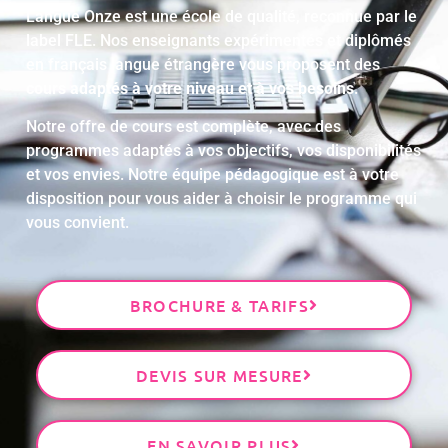
Langue Onze est une école de qualité, reconnue par le
label FLE. Nos enseignants expérimentés et diplômés
en français langue étrangère vous proposent des
cours adaptés à votre niveau et à vos besoins
.
Notre offre de cours est complète, avec des
programmes adaptés à vos objectifs, vos disponibilités
et vos envies. Notre équipe pédagogique est à votre
disposition pour vous aider à choisir le programme qui
vous convient.
BROCHURE & TARIFS
DEVIS SUR MESURE
EN SAVOIR PLUS