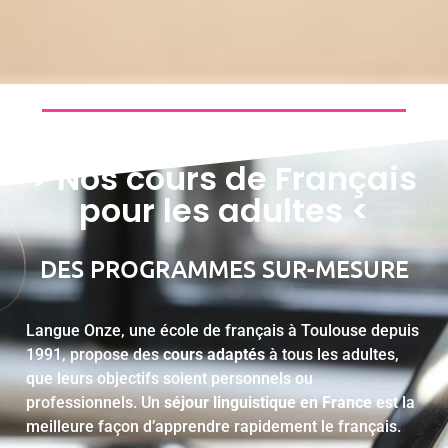
> Nos cours de Français
pour les adultes <
DES PROGRAMMES SUR-MESURE
Langue Onze, une école de français à Toulouse depuis
1991, propose des
cours adaptés
à tous les adultes,
que leurs objectifs soient personnels ou
professionnels. Un
séjour linguistique en France
est la
meilleure façon d’apprendre rapidement le français.