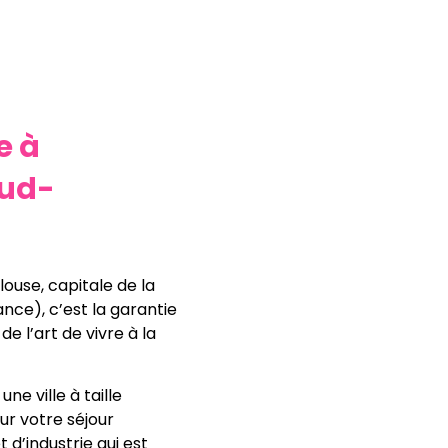
e à
sud-
louse, capitale de la
nce), c’est la garantie
e l’art de vivre à la
ne ville à taille
ur votre séjour
et d’industrie qui est