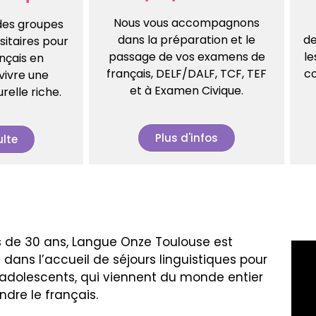
Nous vous accompagnons
des groupes
dans la préparation et le
de
sitaires pour
passage de vos examens de
le
ançais en
français, DELF/DALF, TCF, TEF
co
vivre une
et à Examen Civique.
relle riche.
Plus d'infos
lte
s de 30 ans, Langue Onze Toulouse est
 dans l’accueil de séjours linguistiques pour
 adolescents, qui viennent du monde entier
ndre le français.