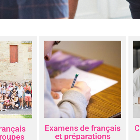
nguistique en
 la meilleure façon de progresser rapidement et
l’écrit. C’est aussi la garantie de vivre une
liable!
Examens de français
C
rançais
et préparations
groupes