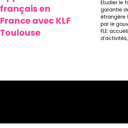
Etudier le 
français en
garantie d
étrangère (
France avec KLF
par le gouv
Toulouse
FLE: accue
d’activités