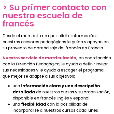
Bienvenida y vida
> Su primer contacto con
estudiantil
nuestra escuela de
francés
Una acogida y un acompañamiento
personalizados desde su primer
contacto y durante toda su estancia
Desde el momento en que solicite información,
nuestros asesores pedagógicos le guían y apoyan en
su proyecto de aprendizaje del francés en Francia.
Nuestro servicio de matriculación
,
en coordinación
con la Dirección Pedagógica, le ayuda a definir mejor
sus necesidades y le ayuda a escoger el programa
que mejor se adapte a sus objetivos:
una
información clara y una descripción
detallada
de nuestros cursos y su organización,
disponible en francés, inglés y español
una
flexibilidad
con la posibilidad de
incorporarse a nuestros cursos cada lunes