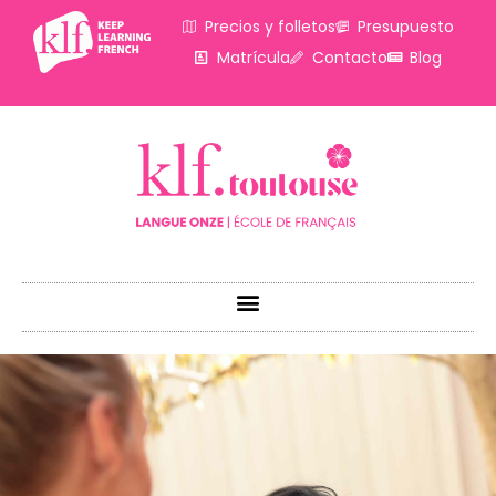
Precios y folletos
Presupuesto
Matrícula
Contacto
Blog