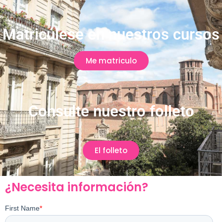
Matricúlese en nuestros cursos
Me matriculo
Consulte nuestro folleto
El folleto
¿Necesita información?