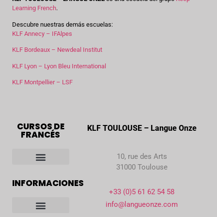
Learning French
.
Descubre nuestras demás escuelas:
KLF Annecy – IFAlpes
KLF Bordeaux – Newdeal Institut
KLF Lyon – Lyon Bleu International
KLF Montpellier – LSF
CURSOS DE
KLF TOULOUSE – Langue Onze
FRANCÉS
10, rue des Arts
31000 Toulouse
Nuestros cursos de francés
INFORMACIONES
+33 (0)5 61 62 54 58
info@langueonze.com